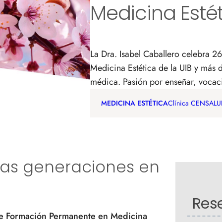
Medicina Esté
CELULITIS
SUDORACIÓN
BUCEO Y PESCA
TÍTULO DE
MANEJO DE
SUBMARINA
SOCORRIS
GRÚAS
La Dra. Isabel Caballero celebra 
Medicina Estética de la UIB y más 
médica. Pasión por enseñar, vocac
MEDICINA ESTÉTICA
Clínica CENSAL
as generaciones en
Res
 de Formación Permanente en Medicina