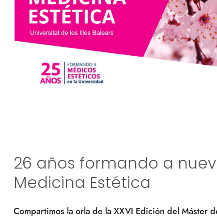
MIRADA
ARRUGAS
VIGILANTES DE
TITULACIONES
SEGURIDAD
NÁUTICAS
HIDRATACIÓN DE LA PIEL
26 años formando a nuev
Medicina Estética
Compartimos la orla de la XXVI Edición del Máster