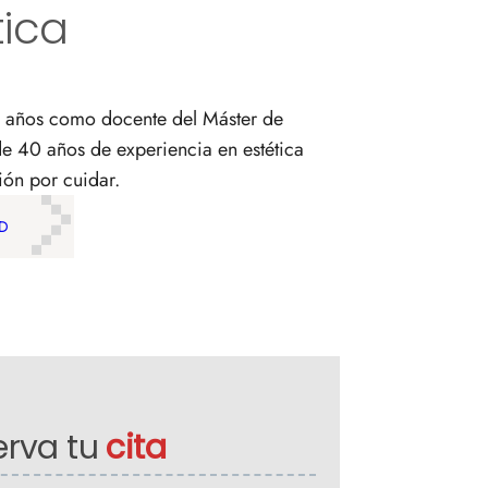
Licencias de Armas y sus
tica
en una sola sesión
características
TA
¿Tienes arrugas
dinámicas o arrugas
estáticas?
26 años como docente del Máster de
de 40 años de experiencia en estética
ión por cuidar.
UD
erva tu
cita