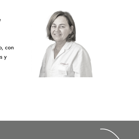
e
o, con
s y