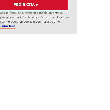
ado el formulario, revisa tu bandeja de entrada
ará la confirmación de la cita. Si no lo recibes, mira
 spam o ponte en contacto con nosotros en el
1 465 056