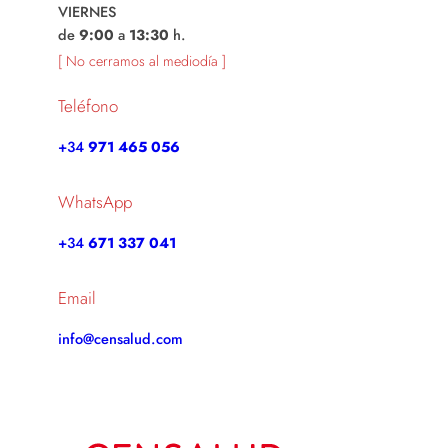
VIERNES
de
9:00
a
13:30
h.
[ No cerramos al mediodía ]
Teléfono
+34
971 465 056
WhatsApp
+34
671 337 041
Email
info@censalud.com