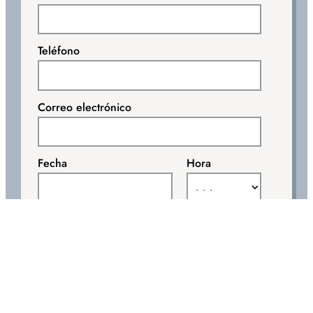
Teléfono
Correo electrónico
Fecha
Hora
He leído y acepto la
política de privacidad
Una vez enviado el formulario, revisa tu bandeja de entrada donde te
llegará la confirmación de la cita. Si no lo recibes, mira en tu correo spam
o ponte en contacto con nosotros en el teléfono
971 465 056