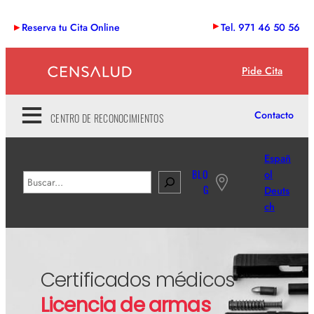
Saltar
Reserva tu Cita Online
Tel. 971 46 50 56
al
contenido
Pide Cita
Contacto
CENTRO DE RECONOCIMIENTOS
Españ
BLO
ol
B
G
Deuts
u
ch
s
c
a
r
Certificados médicos
Licencia de armas