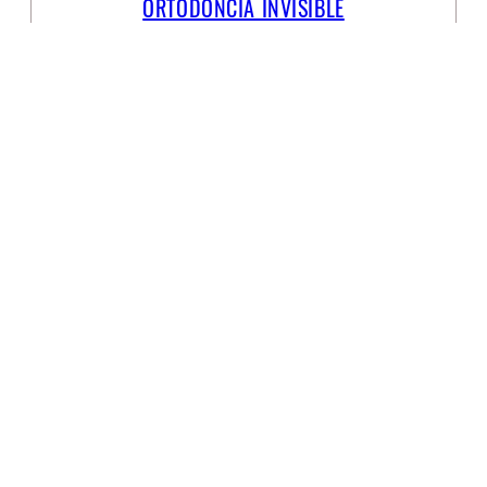
ORTODONCIA INVISIBLE
Pide cita
con tu dentista
Tu nombre
Teléfono
Correo electrónico