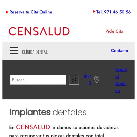
Saltar
Reserva tu Cita Online
Tel. 971 46 50 56
al
contenido
Pide Cita
Contacto
CLÍNICA DENTAL
Españ
BLO
ol
B
G
Deuts
u
ch
s
c
a
Implantes
dentales
r
En
te damos soluciones duraderas
para recuperar tus piezas dentales con total