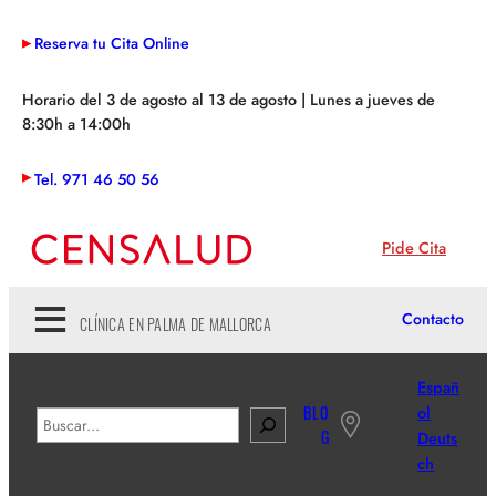
Saltar
Reserva tu Cita Online
al
contenido
Horario del 3 de agosto al 13 de agosto | Lunes a jueves de
8:30h a 14:00h
Tel. 971 46 50 56
Pide Cita
Contacto
CLÍNICA EN PALMA DE MALLORCA
Españ
BLO
ol
B
G
Deuts
u
ch
s
c