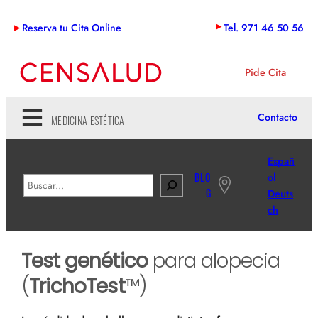
Saltar
Reserva tu Cita Online
Tel. 971 46 50 56
al
contenido
Pide Cita
Contacto
MEDICINA ESTÉTICA
Españ
BLO
ol
B
G
Deuts
u
ch
s
c
a
Test genético
para alopecia
r
(
TrichoTest
™)