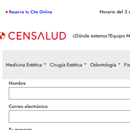
Saltar
Horario del 3 
Reserva tu Cita Online
al
contenido
¿Dónde estamos?
Equipo M
Medicina Estética
Cirugía Estética
Odontología
Fi
FACIAL
FACIAL
BLANQU
DRENAJ
Nombre
IMPLAN
TERAPI
VOLÚMENES
BLEFAROPLASTIA
MANCHAS PIEL
LICENCIA DE
CARNET DE
ORTODO
PRESOT
OJERAS
LIFTING Y MINILIFTING FACIAL
LABIOS
ARMAS
Correo electrónico
CONDUCIR
ORTODO
ONDAS
NARIZ
OTOPLASTIA
FLACIDEZ
ODONTO
LÓBULO
RINOPLASTIA
PAPADA
Tu mensaje