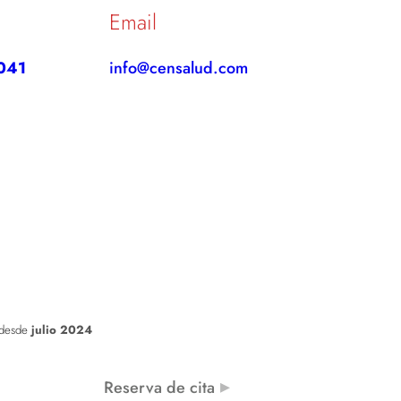
Email
041
info@censalud.com
 desde
julio 2024
Reserva de cita