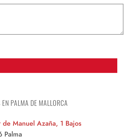
exfolia e hidrata tu piel
Licencias de Armas y sus
en una sola sesión
características
TA
¿Tienes arrugas
dinámicas o arrugas
estáticas?
S EN PALMA DE MALLORCA
r de Manuel Azaña, 1 Bajos
 Palma