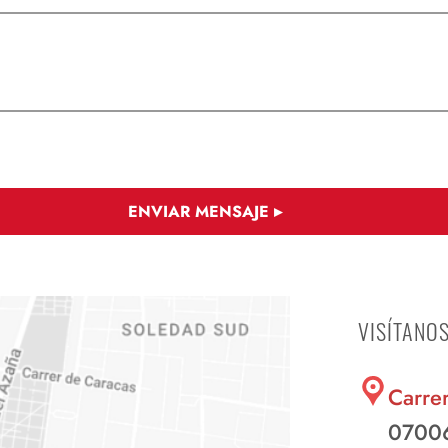
CELULITIS
SUDORACIÓN
BUCEO Y PESCA
TÍTULO DE
MANEJO DE
SUBMARINA
SOCORRIS
GRÚAS
VISÍTANO
Carre
07006