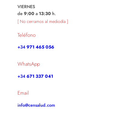
VIERNES
de
9:00
a
13:30
h.
[ No cerramos al mediodía ]
Teléfono
+34
971 465 056
WhatsApp
+34
671 337 041
Email
info@censalud.com