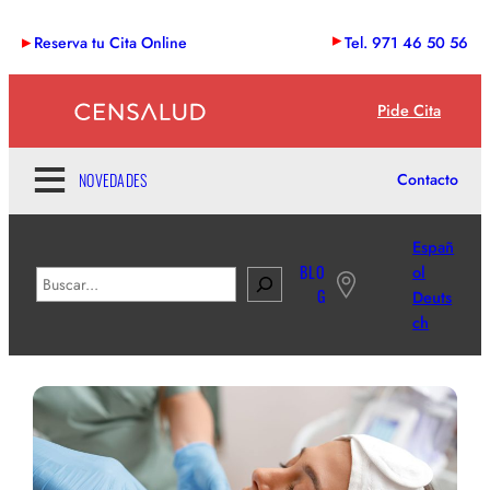
Saltar
Reserva tu Cita Online
Tel. 971 46 50 56
al
contenido
Pide Cita
NOVEDADES
Contacto
Españ
BLO
ol
B
G
Deuts
u
ch
s
c
a
r