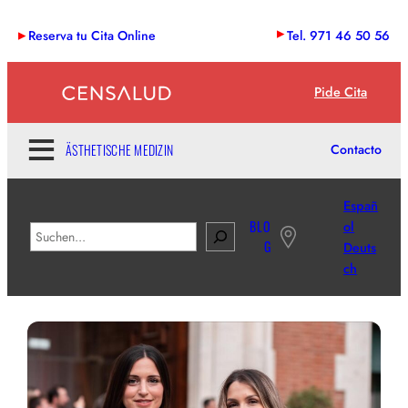
Zum
Reserva tu Cita Online
Tel. 971 46 50 56
Inhalt
springen
Pide Cita
ÄSTHETISCHE MEDIZIN
Contacto
Españ
BLO
ol
B
G
Deuts
u
ch
s
c
a
r