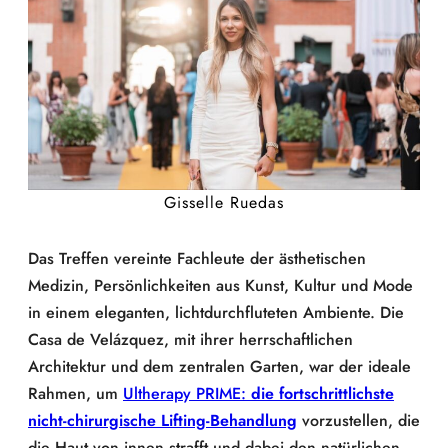
Gisselle Ruedas
Das Treffen vereinte Fachleute der ästhetischen
Medizin, Persönlichkeiten aus Kunst, Kultur und Mode
in einem eleganten, lichtdurchfluteten Ambiente. Die
Casa de Velázquez, mit ihrer herrschaftlichen
Architektur und dem zentralen Garten, war der ideale
Rahmen, um
Ultherapy PRIME:
die fortschrittlichste
nicht-chirurgische Lifting-Behandlung
vorzustellen, die
die Haut von innen strafft und dabei den natürlichen