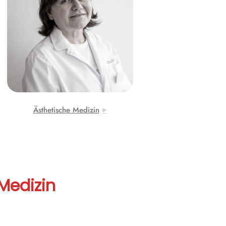
und hydratisiert Ihre Haut in
WESTE
nur einer Sitzung
Haben Sie dynamische oder
statische Falten?
Ästhetische Medizin
Medizin