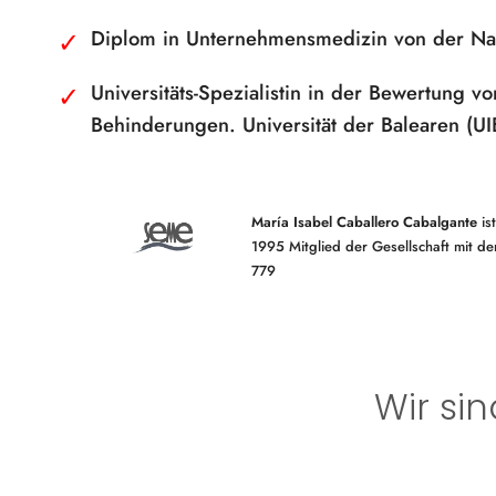
NAUTISCHE
AUGENFÄLTCHEN
FALTEN
PRIVATE
ZERTIFIKATE
Diplom in Unternehmensmedizin von der Nat
SICHERHEIT
HYDRATION
Universitäts-Spezialistin in der Bewertung 
Behinderungen. Universität der Balearen (UI
María Isabel Caballero Cabalgante
ist
1995 Mitglied der Gesellschaft mit de
779
Wir sin