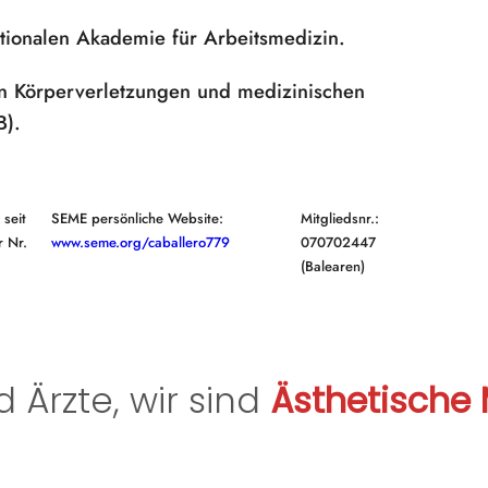
CELLULITE
SCHWITZEN
TAUCHEN UND
RETTUNGS
ionalen Akademie für Arbeitsmedizin.
KRANFÜHRUNG
SPEERFISCHEN
ZERTIFIKAT
von Körperverletzungen und medizinischen
B).
 seit
SEME persönliche Website:
Mitgliedsnr.:
r Nr.
www.seme.org/caballero779
070702447
(Balearen)
d Ärzte, wir sind
Ästhetische 