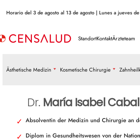
Zum
Horario del 3 de agosto al 13 de agosto | Lunes a jueves d
Inhalt
springen
Standort
Kontakt
Ärzteteam
Ästhetische Medizin
Kosmetische Chirurgie
Zahnheil
GESICHTS
GESICHTS
ZAHNAU
LYMPH
Dr.
María Isabel Cabal
IMPLAN
MANUEL
VOLUMEN
BLEPHAROPLASTIK
HAUTFLECKEN
FÜHRERSCHEIN
UNSICH
PRESSO
AUGENRINGE
FACELIFT UND MINI-FACELIFT
LIPPEN
WAFFENSCHEIN
Absolventin der Medizin und Chirurgie an de
KIEFER
STOSSW
NASE
OHRENKORREKTUR
DURCHHÄNGEN
KINDER
OHRLÄPPCHEN
NASENKORREKTUR
DOPPELKINN
Diplom in Gesundheitswesen von der Natio